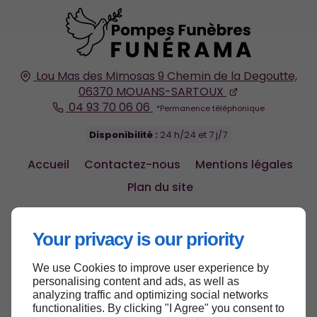
Lou Mas des Mimosas
9 Chemin de la Degoutte,
06370
MOUANS-SARTOUX
04 93 70 06 06
Disponibilité :
24 h/24 et 7 j/7
Accueil
Contactez-nous
Mentions légales
Plan du site
Your privacy is our priority
We use Cookies to improve user experience by
Haut de page
personalising content and ads, as well as
analyzing traffic and optimizing social networks
functionalities. By clicking "I Agree" you consent to